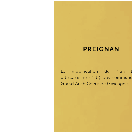
PREIGNAN
La modification du Plan L
d'Urbanisme (PLU) des commun
Grand Auch Coeur de Gascogne.