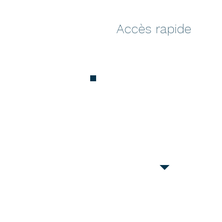
Accès rapide
Documents d’urbanisme
en cours de
modification