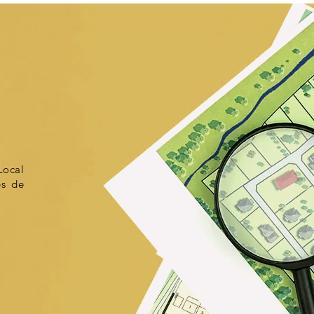
ocal
es de