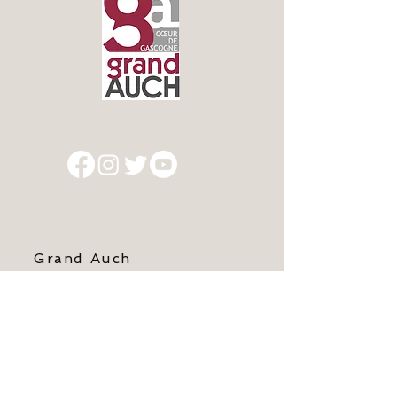
Grand Auch
Cœur de Gascogne
Centre économique du Garros
1 rue Darwin - 32000 AUCH
Tél. : 05 62 60 40 10
Contact :
accueil@grand-auch.fr
Service Éducation Enfance Jeunesse