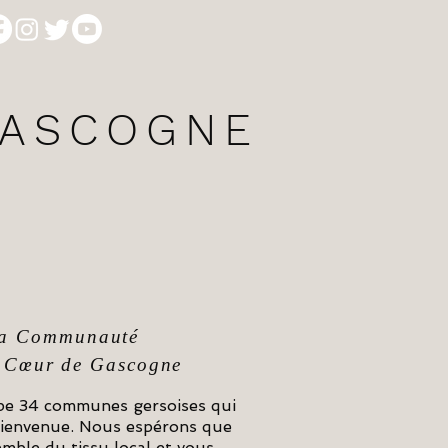
GASCOGNE
e la Communauté
 Cœur de Gascogne
e 34 communes gersoises qui
 bienvenue. Nous espérons que
semble du tissu local et vous