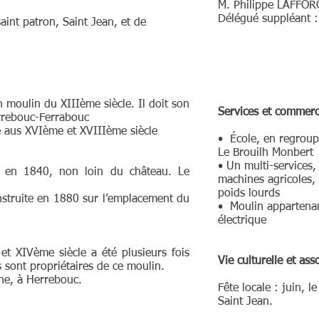
M. Philippe LAFFO
Délégué suppléant 
int patron, Saint Jean, et de
moulin du XIIIème siècle. Il doit son
Services et commerc
rrebouc-Ferrabouc
 aus XVIème et XVIIIème siècle
• École, en regrou
Le Brouilh Monbert
• Un multi-services
 en 1840, non loin du château. Le
machines agricoles,
poids lourds
struite en 1880 sur l’emplacement du
• Moulin appartenant
électrique
 XIVème siècle a été plusieurs fois
Vie culturelle et asso
 sont propriétaires de ce moulin.
ne, à Herrebouc.
Fête locale : juin, 
Saint Jean.