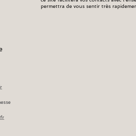
permettra de vous sentir très rapidement
e
r
nesse
fr