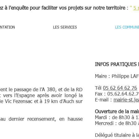
ez à l'enquête pour faciliter vos projets sur notre territoire
:
"
5 
NTATION
LES SERVICES
LES COMMUN
INFOS PRATIQUES 
Maire : Philippe L
Tél
05 62 64 62 76
ient le passage de l’A 380, et de la RD
Fax : 05.62.64.62.
 vers l’Espagne après avoir longé la
E-mail :
mairie-st.
de Vic Fezensac et à 19 km d’Auch sur
Ouverture de la mair
Mardi : de 8h30 à 
 au dernier recensement, en hausse
Mercredi : de 8h30
Délégué titulaire à