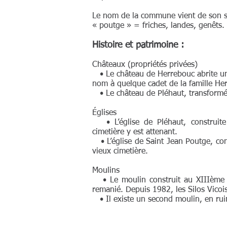
Le nom de la commune vient de son sa
« poutge » = friches, landes, genêts.
Histoire et patrimoine :
Châteaux (propriétés privées)
• Le château de Herrebouc abrite un 
nom à quelque cadet de la famille He
• Le château de Pléhaut, transformé
Églises
• L’église de Pléhaut, construite
cimetière y est attenant.
• L’église de Saint Jean Poutge, con
vieux cimetière.
Moulins
• Le moulin construit au XIIIème et
remanié. Depuis 1982, les Silos Vicois
• Il existe un second moulin, en rui