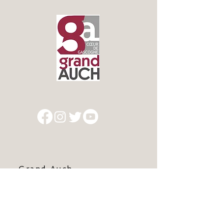
Grand Auch
Cœur de Gascogne
Centre économique du Garros
1 rue Darwin - 32000 AUCH
Tél. : 05 62 60 40 10